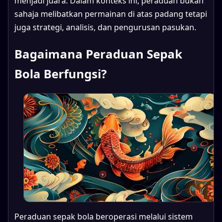
menjadi juara. Dalam konteks ini, peraduan bukan
sahaja melibatkan permainan di atas padang tetapi
juga strategi, analisis, dan pengurusan pasukan.
Bagaimana Peraduan Sepak
Bola Berfungsi?
Peraduan sepak bola beroperasi melalui sistem