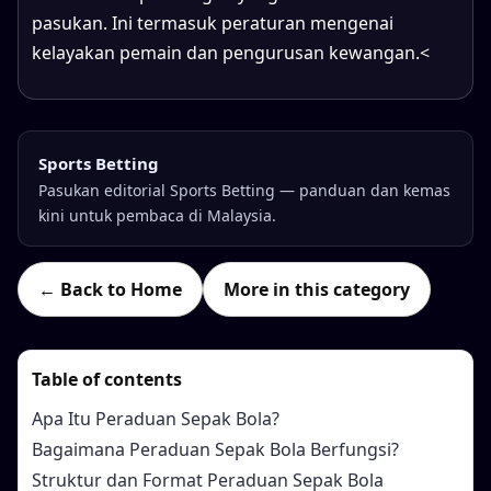
pasukan. Ini termasuk peraturan mengenai
kelayakan pemain dan pengurusan kewangan.<
Sports Betting
Pasukan editorial Sports Betting — panduan dan kemas
kini untuk pembaca di Malaysia.
← Back to Home
More in this category
Table of contents
Apa Itu Peraduan Sepak Bola?
Bagaimana Peraduan Sepak Bola Berfungsi?
Struktur dan Format Peraduan Sepak Bola