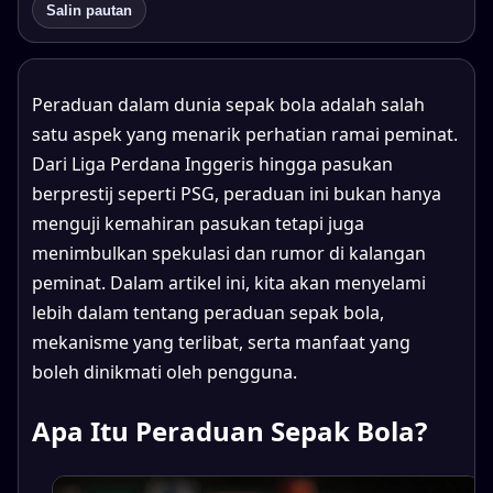
Salin pautan
Peraduan dalam dunia sepak bola adalah salah
satu aspek yang menarik perhatian ramai peminat.
Dari Liga Perdana Inggeris hingga pasukan
berprestij seperti PSG, peraduan ini bukan hanya
menguji kemahiran pasukan tetapi juga
menimbulkan spekulasi dan rumor di kalangan
peminat. Dalam artikel ini, kita akan menyelami
lebih dalam tentang peraduan sepak bola,
mekanisme yang terlibat, serta manfaat yang
boleh dinikmati oleh pengguna.
Apa Itu Peraduan Sepak Bola?