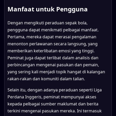
Manfaat untuk Pengguna
Dengan mengikuti peraduan sepak bola,
pengguna dapat menikmati pelbagai manfaat.
Pertama, mereka dapat merasai pengalaman
menonton perlawanan secara langsung, yang
memberikan keterlibatan emosi yang tinggi.
Peminat juga dapat terlibat dalam analisis dan
perbincangan mengenai pasukan dan pemain,
yang sering kali menjadi topik hangat di kalangan
rakan-rakan dan komuniti dalam talian.
Selain itu, dengan adanya peraduan seperti Liga
Perdana Inggeris, peminat mempunyai akses
kepada pelbagai sumber maklumat dan berita
terkini mengenai pasukan mereka. Ini termasuk