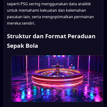
seperti PSG sering menggunakan data analitik
untuk memahami kekuatan dan kelemahan
pasukan lain, serta mengoptimalkan permainan
mereka sendiri.
Struktur dan Format Peraduan
Sepak Bola