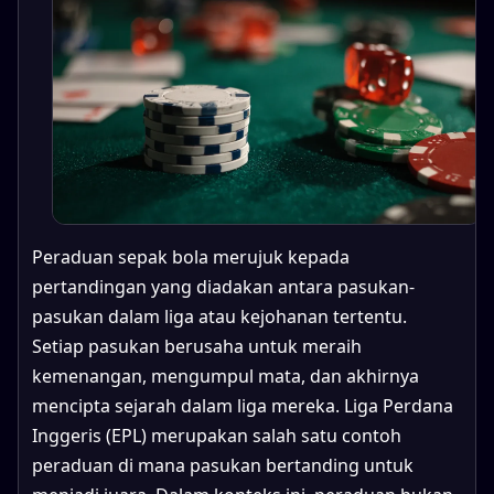
Peraduan sepak bola merujuk kepada
pertandingan yang diadakan antara pasukan-
pasukan dalam liga atau kejohanan tertentu.
Setiap pasukan berusaha untuk meraih
kemenangan, mengumpul mata, dan akhirnya
mencipta sejarah dalam liga mereka. Liga Perdana
Inggeris (EPL) merupakan salah satu contoh
peraduan di mana pasukan bertanding untuk