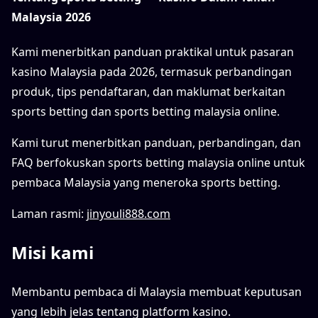
Malaysia 2026
Kami menerbitkan panduan praktikal untuk pasaran
kasino Malaysia pada 2026, termasuk perbandingan
produk, tips pendaftaran, dan maklumat berkaitan
sports betting dan sports betting malaysia online.
Kami turut menerbitkan panduan, perbandingan, dan
FAQ berfokuskan sports betting malaysia online untuk
pembaca Malaysia yang meneroka sports betting.
Laman rasmi:
jinyouli888.com
Misi kami
Membantu pembaca di Malaysia membuat keputusan
yang lebih jelas tentang platform kasino.