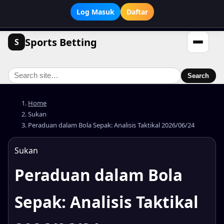
Log Masuk
Daftar
Sports Betting
S
Search
Search
Home
Sukan
Peraduan dalam Bola Sepak: Analisis Taktikal 2026/06/24
Sukan
Peraduan dalam Bola
Sepak: Analisis Taktikal