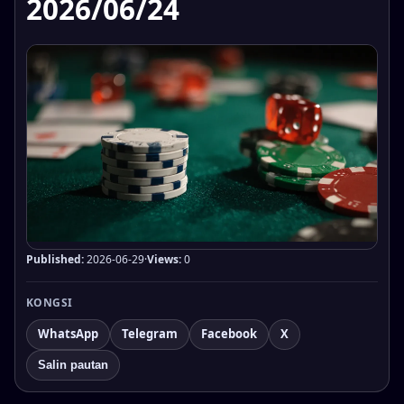
2026/06/24
Published:
2026-06-29
·
Views:
0
KONGSI
WhatsApp
Telegram
Facebook
X
Salin pautan