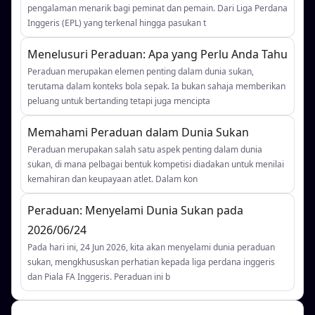
pengalaman menarik bagi peminat dan pemain. Dari Liga Perdana
Inggeris (EPL) yang terkenal hingga pasukan t
Menelusuri Peraduan: Apa yang Perlu Anda Tahu
Peraduan merupakan elemen penting dalam dunia sukan,
terutama dalam konteks bola sepak. Ia bukan sahaja memberikan
peluang untuk bertanding tetapi juga mencipta
Memahami Peraduan dalam Dunia Sukan
Peraduan merupakan salah satu aspek penting dalam dunia
sukan, di mana pelbagai bentuk kompetisi diadakan untuk menilai
kemahiran dan keupayaan atlet. Dalam kon
Peraduan: Menyelami Dunia Sukan pada
2026/06/24
Pada hari ini, 24 Jun 2026, kita akan menyelami dunia peraduan
sukan, mengkhususkan perhatian kepada liga perdana inggeris
dan Piala FA Inggeris. Peraduan ini b