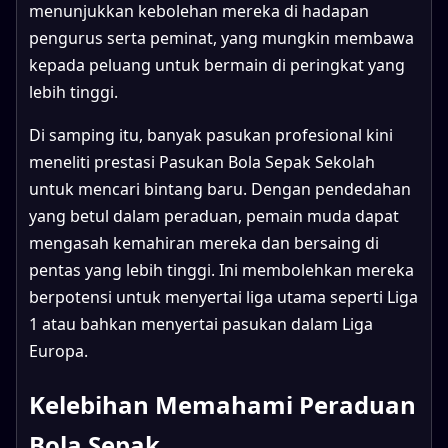
menunjukkan kebolehan mereka di hadapan
pengurus serta peminat, yang mungkin membawa
kepada peluang untuk bermain di peringkat yang
lebih tinggi.
Di samping itu, banyak pasukan profesional kini
meneliti prestasi Pasukan Bola Sepak Sekolah
untuk mencari bintang baru. Dengan pendedahan
yang betul dalam peraduan, pemain muda dapat
mengasah kemahiran mereka dan bersaing di
pentas yang lebih tinggi. Ini membolehkan mereka
berpotensi untuk menyertai liga utama seperti Liga
1 atau bahkan menyertai pasukan dalam Liga
Europa.
Kelebihan Memahami Peraduan
Bola Sepak