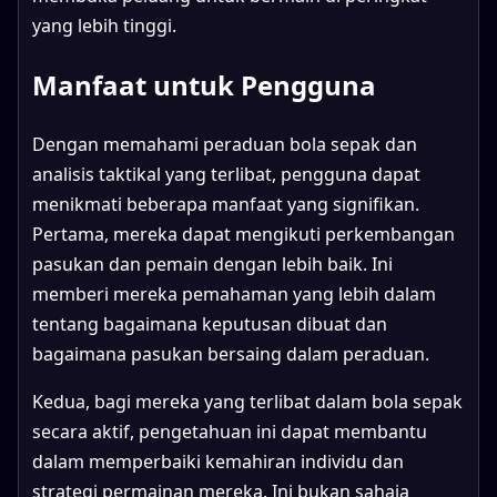
yang lebih tinggi.
Manfaat untuk Pengguna
Dengan memahami peraduan bola sepak dan
analisis taktikal yang terlibat, pengguna dapat
menikmati beberapa manfaat yang signifikan.
Pertama, mereka dapat mengikuti perkembangan
pasukan dan pemain dengan lebih baik. Ini
memberi mereka pemahaman yang lebih dalam
tentang bagaimana keputusan dibuat dan
bagaimana pasukan bersaing dalam peraduan.
Kedua, bagi mereka yang terlibat dalam bola sepak
secara aktif, pengetahuan ini dapat membantu
dalam memperbaiki kemahiran individu dan
strategi permainan mereka. Ini bukan sahaja