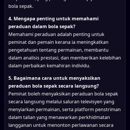
bola sepak.
4. Mengapa penting untuk memahami
peraduan dalam bola sepak?
Memahami peraduan adalah penting untuk
peminat dan pemain kerana ia meningkatkan
pengetahuan tentang permainan, membantu
dalam analisis prestasi, dan memberikan kelebihan
dalam perbaikan kemahiran individu.
5. Bagaimana cara untuk menyaksikan
peraduan bola sepak secara langsung?
Peminat boleh menyaksikan peraduan bola sepak
secara langsung melalui saluran televisyen yang
menyiarkan permainan, serta platform penstriman
dalam talian yang menawarkan perkhidmatan
langganan untuk menonton perlawanan secara