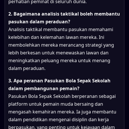
perhatian peminat di seluruh dunia.
2. Bagaimana analisis taktikal boleh membantu
pasukan dalam peraduan?
Analisis taktikal membantu pasukan memahami
kelebihan dan kelemahan lawan mereka. Ini
membolehkan mereka merancang strategi yang
lebih berkesan untuk menewaskan lawan dan
meningkatkan peluang mereka untuk menang
dalam peraduan.
3. Apa peranan Pasukan Bola Sepak Sekolah
dalam pembangunan pemain?
Pasukan Bola Sepak Sekolah berperanan sebagai
platform untuk pemain muda bersaing dan
mengasah kemahiran mereka. Ia juga membantu
dalam pendidikan mengenai disiplin dan kerja
berpasukan, yang penting untuk kejayaan dalam