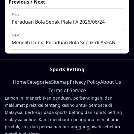
Previous / Next
Prev
Peraduan Bola Sepak Piala FA 2026/06/24
Next
Meneliti Dunia Peraduan Bola Sepak di ASEAN
Sports Betting
Home
Categories
Sitemap
Privacy Policy
About Us
Terms of Service
Laman ini menerbitkan panduan, perbandingan, dan
maklumat praktikal tentang kasino untuk pembaca di
Malaysia, berfokus pada sports betting dan sports betting
malaysia online. Kami membantu pengguna memahami
produk, ciri, dan permainan bertanggungjawab sebelum
memilih platform.