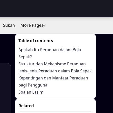
Sukan
More Pages
Table of contents
Apakah Itu Peraduan dalam Bola
Sepak?
Struktur dan Mekanisme Peraduan
Jenis-jenis Peraduan dalam Bola Sepak
Kepentingan dan Manfaat Peraduan
bagi Pengguna
Soalan Lazim
Related