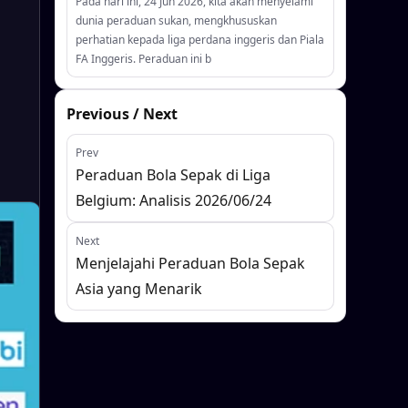
Pada hari ini, 24 Jun 2026, kita akan menyelami
dunia peraduan sukan, mengkhususkan
perhatian kepada liga perdana inggeris dan Piala
FA Inggeris. Peraduan ini b
Previous / Next
Prev
Peraduan Bola Sepak di Liga
Belgium: Analisis 2026/06/24
Next
Menjelajahi Peraduan Bola Sepak
Asia yang Menarik