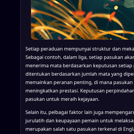
Setiap peraduan mempunyai struktur dan mek
Sebagai contoh, dalam liga, setiap pasukan ak
menerima mata berdasarkan keputusan setiap 
ditentukan berdasarkan jumlah mata yang diper
memainkan peranan penting, di mana pasukan
meningkatkan prestasi. Keputusan perpindaha
pasukan untuk meraih kejayaan.
Selain itu, pelbagai faktor lain juga mempengar
jurulatih dan keupayaan pemain untuk melaksan
merupakan salah satu pasukan terkenal di Engl