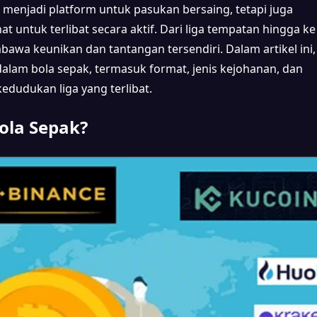
menjadi platform untuk pasukan bersaing, tetapi juga
untuk terlibat secara aktif. Dari liga tempatan hingga ke
wa keunikan dan tantangan tersendiri. Dalam artikel ini,
alam bola sepak, termasuk format, jenis kejohanan, dan
edudukan liga yang terlibat.
ola Sepak?