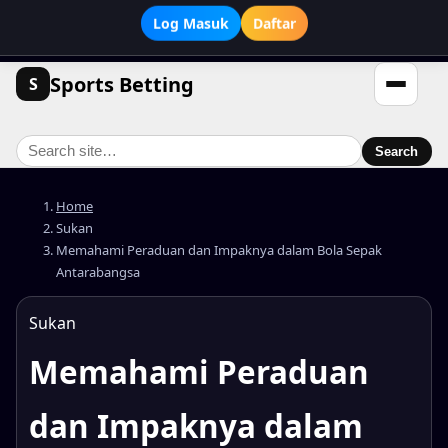
Log Masuk
Daftar
Sports Betting
S
Search
Search
Home
Sukan
Memahami Peraduan dan Impaknya dalam Bola Sepak
Antarabangsa
Sukan
Memahami Peraduan
dan Impaknya dalam