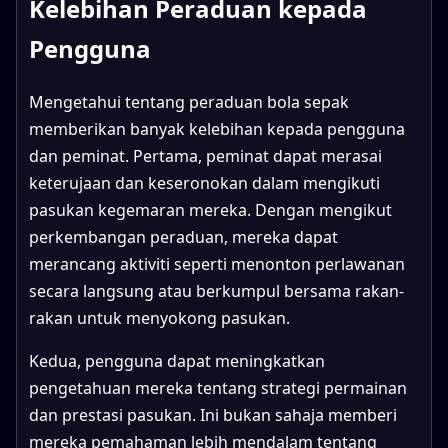
Kelebihan Peraduan kepada
Pengguna
Mengetahui tentang peraduan bola sepak
memberikan banyak kelebihan kepada pengguna
dan peminat. Pertama, peminat dapat merasai
keterujaan dan keseronokan dalam mengikuti
pasukan kegemaran mereka. Dengan mengikut
perkembangan peraduan, mereka dapat
merancang aktiviti seperti menonton perlawanan
secara langsung atau berkumpul bersama rakan-
rakan untuk menyokong pasukan.
Kedua, pengguna dapat meningkatkan
pengetahuan mereka tentang strategi permainan
dan prestasi pasukan. Ini bukan sahaja memberi
mereka pemahaman lebih mendalam tentang