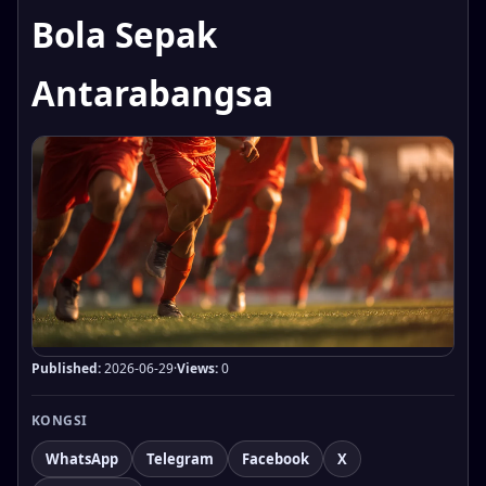
Bola Sepak
Antarabangsa
Published:
2026-06-29
·
Views:
0
KONGSI
WhatsApp
Telegram
Facebook
X