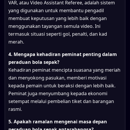
VAR, atau Video Assistant Referee, adalah sistem
yang digunakan untuk membantu pengadil
membuat keputusan yang lebih baik dengan
menggunakan tayangan semula video. Ini
termasuk situasi seperti gol, penalti, dan kad
merah.
4. Mengapa kehadiran peminat penting dalam
peraduan bola sepak?
Kehadiran peminat mencipta suasana yang meriah
dan menyokong pasukan, memberi motivasi
kepada pemain untuk beraksi dengan lebih baik.
Peminat juga menyumbang kepada ekonomi
setempat melalui pembelian tiket dan barangan
rasmi.
5. Apakah ramalan mengenai masa depan
peraduan bola sepak antarabangsa?