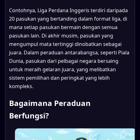
Contohnya, Liga Perdana Inggeris terdiri daripada
20 pasukan yang bertanding dalam format liga, di
mana setiap pasukan bermain dengan semua
pasukan lain. Di akhir musim, pasukan yang
mengumpul mata tertinggi dinobatkan sebagai
juara. Dalam peraduan antarabangsa, seperti Piala
Dunia, pasukan dari pelbagai negara bersaing
untuk meraih gelaran juara, yang melibatkan
sistem pemilihan dan peringkat yang lebih
kompleks.
Bagaimana Peraduan
Berfungsi?