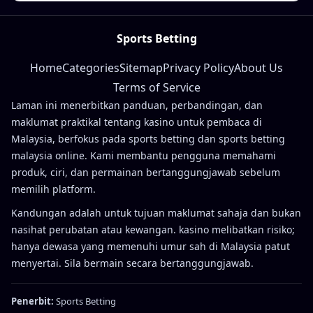
Sports Betting
Home
Categories
Sitemap
Privacy Policy
About Us
Terms of Service
Laman ini menerbitkan panduan, perbandingan, dan
maklumat praktikal tentang kasino untuk pembaca di
Malaysia, berfokus pada sports betting dan sports betting
malaysia online. Kami membantu pengguna memahami
produk, ciri, dan permainan bertanggungjawab sebelum
memilih platform.
Kandungan adalah untuk tujuan maklumat sahaja dan bukan
nasihat perubatan atau kewangan. kasino melibatkan risiko;
hanya dewasa yang memenuhi umur sah di Malaysia patut
menyertai. Sila bermain secara bertanggungjawab.
Penerbit:
Sports Betting