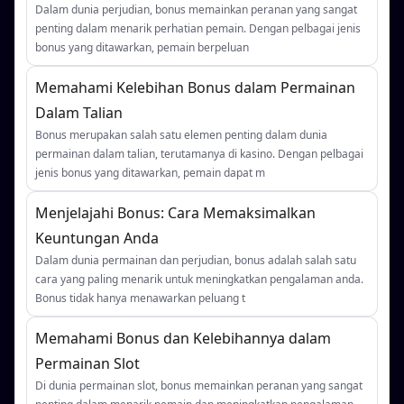
Dalam dunia perjudian, bonus memainkan peranan yang sangat
penting dalam menarik perhatian pemain. Dengan pelbagai jenis
bonus yang ditawarkan, pemain berpeluan
Memahami Kelebihan Bonus dalam Permainan
Dalam Talian
Bonus merupakan salah satu elemen penting dalam dunia
permainan dalam talian, terutamanya di kasino. Dengan pelbagai
jenis bonus yang ditawarkan, pemain dapat m
Menjelajahi Bonus: Cara Memaksimalkan
Keuntungan Anda
Dalam dunia permainan dan perjudian, bonus adalah salah satu
cara yang paling menarik untuk meningkatkan pengalaman anda.
Bonus tidak hanya menawarkan peluang t
Memahami Bonus dan Kelebihannya dalam
Permainan Slot
Di dunia permainan slot, bonus memainkan peranan yang sangat