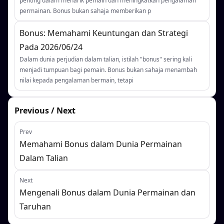
penting dalam menarik pemain dan meningkatkan pengalaman
permainan. Bonus bukan sahaja memberikan p
Bonus: Memahami Keuntungan dan Strategi
Pada 2026/06/24
Dalam dunia perjudian dalam talian, istilah "bonus" sering kali
menjadi tumpuan bagi pemain. Bonus bukan sahaja menambah
nilai kepada pengalaman bermain, tetapi
Previous / Next
Prev
Memahami Bonus dalam Dunia Permainan
Dalam Talian
Next
Mengenali Bonus dalam Dunia Permainan dan
Taruhan