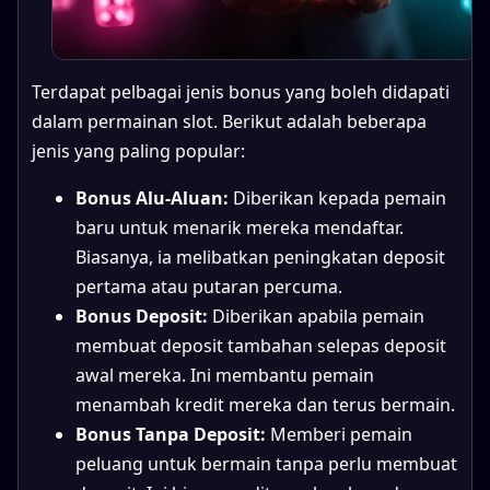
Terdapat pelbagai jenis bonus yang boleh didapati
dalam permainan slot. Berikut adalah beberapa
jenis yang paling popular:
Bonus Alu-Aluan:
Diberikan kepada pemain
baru untuk menarik mereka mendaftar.
Biasanya, ia melibatkan peningkatan deposit
pertama atau putaran percuma.
Bonus Deposit:
Diberikan apabila pemain
membuat deposit tambahan selepas deposit
awal mereka. Ini membantu pemain
menambah kredit mereka dan terus bermain.
Bonus Tanpa Deposit:
Memberi pemain
peluang untuk bermain tanpa perlu membuat