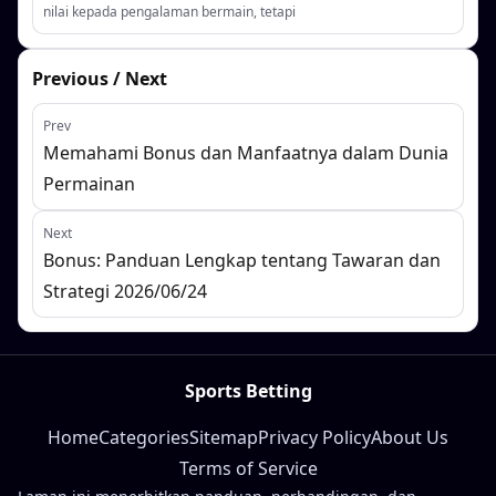
nilai kepada pengalaman bermain, tetapi
Previous / Next
Prev
Memahami Bonus dan Manfaatnya dalam Dunia
Permainan
Next
Bonus: Panduan Lengkap tentang Tawaran dan
Strategi 2026/06/24
Sports Betting
Home
Categories
Sitemap
Privacy Policy
About Us
Terms of Service