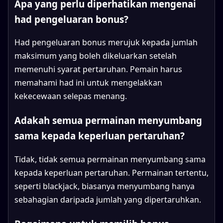
Apa yang perlu diperhatikan mengenai
had pengeluaran bonus?
Had pengeluaran bonus merujuk kepada jumlah
maksimum yang boleh dikeluarkan setelah
memenuhi syarat pertaruhan. Pemain harus
memahami had ini untuk mengelakkan
kekecewaan selepas menang.
Adakah semua permainan menyumbang
sama kepada keperluan pertaruhan?
Tidak, tidak semua permainan menyumbang sama
kepada keperluan pertaruhan. Permainan tertentu,
seperti blackjack, biasanya menyumbang hanya
sebahagian daripada jumlah yang dipertaruhkan.