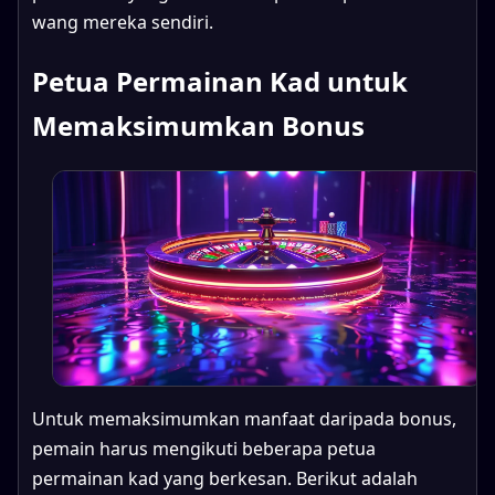
wang mereka sendiri.
Petua Permainan Kad untuk
Memaksimumkan Bonus
Untuk memaksimumkan manfaat daripada bonus,
pemain harus mengikuti beberapa petua
permainan kad yang berkesan. Berikut adalah