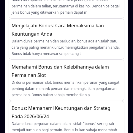
permainan dalam talian, terutamanya di kasino. Dengan pelbagai
jenis bonus yang ditawarkan, pemain dapat m
Menjelajahi Bonus: Cara Memaksimalkan
Keuntungan Anda
Dalam dunia permainan dan perjudian, bonus adalah salah satu
cara yang paling menarik untuk meningkatkan pengalaman anda.
Bonus tidak hanya menawarkan peluang t
Memahami Bonus dan Kelebihannya dalam
Permainan Slot
Di dunia permainan slot, bonus memainkan peranan yang sangat
penting dalam menarik pemain dan meningkatkan pengalaman
permainan. Bonus bukan sahaja memberikan p
Bonus: Memahami Keuntungan dan Strategi
Pada 2026/06/24
Dalam dunia perjudian dalam talian, istilah "bonus" sering kali
menjadi tumpuan bagi pemain. Bonus bukan sahaja menambah