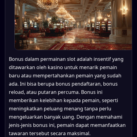
Bonus dalam permainan slot adalah insentif yang
ditawarkan oleh kasino untuk menarik pemain
baru atau mempertahankan pemain yang sudah
ada. Ini bisa berupa bonus pendaftaran, bonus
reload, atau putaran percuma. Bonus ini
memberikan kelebihan kepada pemain, seperti
meningkatkan peluang menang tanpa perlu
mengeluarkan banyak uang. Dengan memahami
jenis-jenis bonus ini, pemain dapat memanfaatkan
tawaran tersebut secara maksimal.