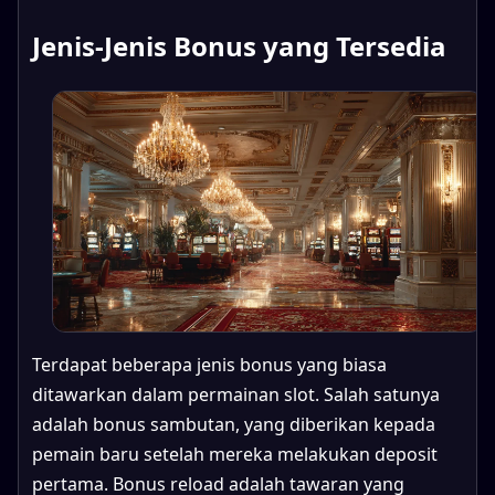
Jenis-Jenis Bonus yang Tersedia
Terdapat beberapa jenis bonus yang biasa
ditawarkan dalam permainan slot. Salah satunya
adalah bonus sambutan, yang diberikan kepada
pemain baru setelah mereka melakukan deposit
pertama. Bonus reload adalah tawaran yang