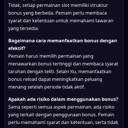
Tidak, setiap permainan slot memiliki struktur
bonus yang berbeda. Pemain perlu membaca
syarat dan ketentuan untuk memahami tawaran
yang tersedia.
Bagaimana cara memanfaatkan bonus dengan
efektif?
Pemain harus memilih permainan yang
menawarkan bonus tertinggi dan membaca syarat
taruhan dengan teliti. Selain itu, memanfaatkan
bonus reload dapat meningkatkan peluang
menang setelah periode tidak aktif.
Apakah ada risiko dalam menggunakan bonus?
Sama seperti semua aspek permainan, ada risiko
yang terkait dengan penggunaan bonus. Pemain
perlu memahami syarat dan ketentuan, serta tidak