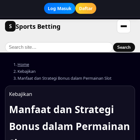
Log Masuk
Daftar
Sports Betting
S
Search
Search
Home
Kebajikan
Manfaat dan Strategi Bonus dalam Permainan Slot
Kebajikan
Manfaat dan Strategi
Bonus dalam Permainan