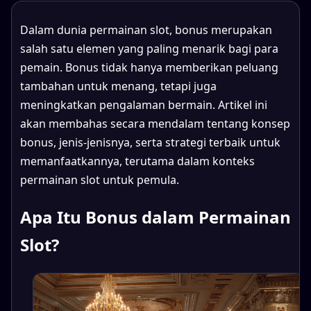
Dalam dunia permainan slot, bonus merupakan
salah satu elemen yang paling menarik bagi para
pemain. Bonus tidak hanya memberikan peluang
tambahan untuk menang, tetapi juga
meningkatkan pengalaman bermain. Artikel ini
akan membahas secara mendalam tentang konsep
bonus, jenis-jenisnya, serta strategi terbaik untuk
memanfaatkannya, terutama dalam konteks
permainan slot untuk pemula.
Apa Itu Bonus dalam Permainan
Slot?