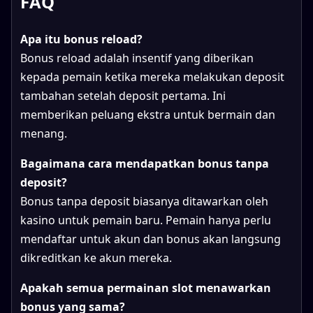
FAQ
Apa itu bonus reload?
Bonus reload adalah insentif yang diberikan
kepada pemain ketika mereka melakukan deposit
tambahan setelah deposit pertama. Ini
memberikan peluang ekstra untuk bermain dan
menang.
Bagaimana cara mendapatkan bonus tanpa
deposit?
Bonus tanpa deposit biasanya ditawarkan oleh
kasino untuk pemain baru. Pemain hanya perlu
mendaftar untuk akun dan bonus akan langsung
dikreditkan ke akun mereka.
Apakah semua permainan slot menawarkan
bonus yang sama?