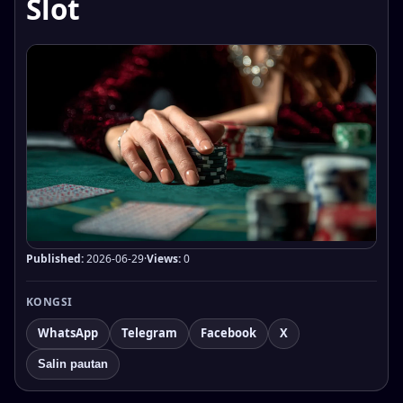
Slot
Published:
2026-06-29
·
Views:
0
KONGSI
WhatsApp
Telegram
Facebook
X
Salin pautan