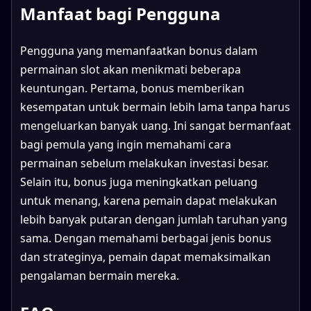
Manfaat bagi Pengguna
Pengguna yang memanfaatkan bonus dalam
permainan slot akan menikmati beberapa
keuntungan. Pertama, bonus memberikan
kesempatan untuk bermain lebih lama tanpa harus
mengeluarkan banyak uang. Ini sangat bermanfaat
bagi pemula yang ingin memahami cara
permainan sebelum melakukan investasi besar.
Selain itu, bonus juga meningkatkan peluang
untuk menang, karena pemain dapat melakukan
lebih banyak putaran dengan jumlah taruhan yang
sama. Dengan memahami berbagai jenis bonus
dan strateginya, pemain dapat memaksimalkan
pengalaman bermain mereka.