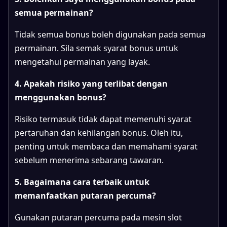
semua permainan?
Tidak semua bonus boleh digunakan pada semua
permainan. Sila semak syarat bonus untuk
mengetahui permainan yang layak.
4. Apakah risiko yang terlibat dengan
menggunakan bonus?
Risiko termasuk tidak dapat memenuhi syarat
pertaruhan dan kehilangan bonus. Oleh itu,
penting untuk membaca dan memahami syarat
sebelum menerima sebarang tawaran.
5. Bagaimana cara terbaik untuk
memanfaatkan putaran percuma?
Gunakan putaran percuma pada mesin slot