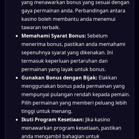
yang menawarkan bonus yang sesuai dengan
gaya permainan anda. Perbandingan antara
kasino boleh membantu anda menemui
tawaran terbaik.
Memahami Syarat Bonus:
Sebelum
menerima bonus, pastikan anda memahami
sepenuhnya syarat yang dikenakan. Ini
termasuk keperluan pertaruhan dan
permainan yang layak untuk bonus.
Gunakan Bonus dengan Bijak:
Elakkan
menggunakan bonus pada permainan yang
mempunyai pulangan rendah kepada pemain.
Pilih permainan yang memberi peluang lebih
tinggi untuk menang.
Ikuti Program Kesetiaan:
Jika kasino
menawarkan program kesetiaan, pastikan
anda mengambil bahagian untuk