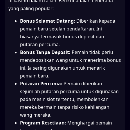
di kasino dalam talian. Berikut adalah beberapa
yang paling popular:
Bonus Selamat Datang:
Diberikan kepada
pemain baru setelah pendaftaran. Ini
biasanya termasuk bonus deposit dan
putaran percuma.
Bonus Tanpa Deposit:
Pemain tidak perlu
mendepositkan wang untuk menerima bonus
ini. Ia sering digunakan untuk menarik
pemain baru.
Putaran Percuma:
Pemain diberikan
sejumlah putaran percuma untuk digunakan
pada mesin slot tertentu, membolehkan
mereka bermain tanpa risiko kehilangan
wang mereka.
Program Kesetiaan:
Menghargai pemain