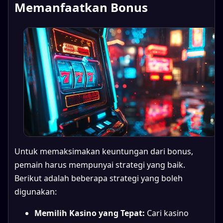
Memanfaatkan Bonus
Untuk memaksimakan keuntungan dari bonus,
pemain harus mempunyai strategi yang baik.
Berikut adalah beberapa strategi yang boleh
digunakan:
Memilih Kasino yang Tepat:
Cari kasino