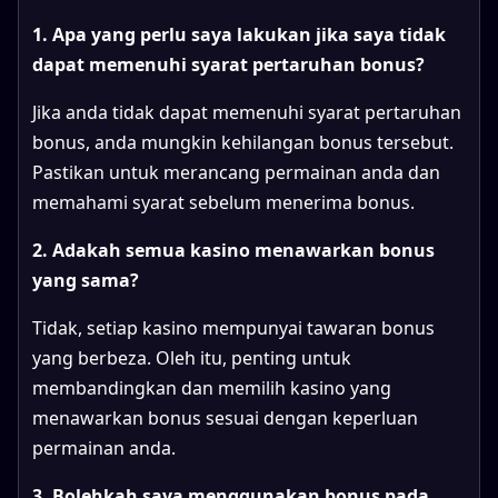
1. Apa yang perlu saya lakukan jika saya tidak
dapat memenuhi syarat pertaruhan bonus?
Jika anda tidak dapat memenuhi syarat pertaruhan
bonus, anda mungkin kehilangan bonus tersebut.
Pastikan untuk merancang permainan anda dan
memahami syarat sebelum menerima bonus.
2. Adakah semua kasino menawarkan bonus
yang sama?
Tidak, setiap kasino mempunyai tawaran bonus
yang berbeza. Oleh itu, penting untuk
membandingkan dan memilih kasino yang
menawarkan bonus sesuai dengan keperluan
permainan anda.
3. Bolehkah saya menggunakan bonus pada