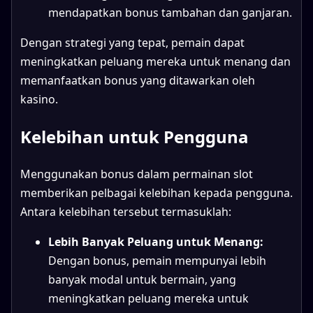
mendapatkan bonus tambahan dan ganjaran.
Dengan strategi yang tepat, pemain dapat
meningkatkan peluang mereka untuk menang dan
memanfaatkan bonus yang ditawarkan oleh
kasino.
Kelebihan untuk Pengguna
Menggunakan bonus dalam permainan slot
memberikan pelbagai kelebihan kepada pengguna.
Antara kelebihan tersebut termasuklah:
Lebih Banyak Peluang untuk Menang:
Dengan bonus, pemain mempunyai lebih
banyak modal untuk bermain, yang
meningkatkan peluang mereka untuk