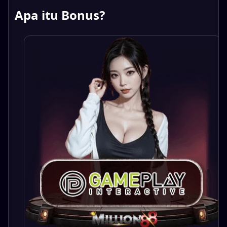
Apa itu Bonus?