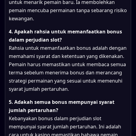
untuk menarik pemain baru. Ia membolehkan
pemain mencuba permainan tanpa sebarang risiko
kewangan.
4. Apakah rahsia untuk memanfaatkan bonus
dalam perjudian slot?
Rahsia untuk memanfaatkan bonus adalah dengan
memahami syarat dan ketentuan yang dikenakan.
Pemain harus memastikan untuk membaca semua
terma sebelum menerima bonus dan merancang
strategi permainan yang sesuai untuk memenuhi
syarat jumlah pertaruhan.
5. Adakah semua bonus mempunyai syarat
jumlah pertaruhan?
Kebanyakan bonus dalam perjudian slot
mempunyai syarat jumlah pertaruhan. Ini adalah
cara untuk kasino memastikan bahawa pemain