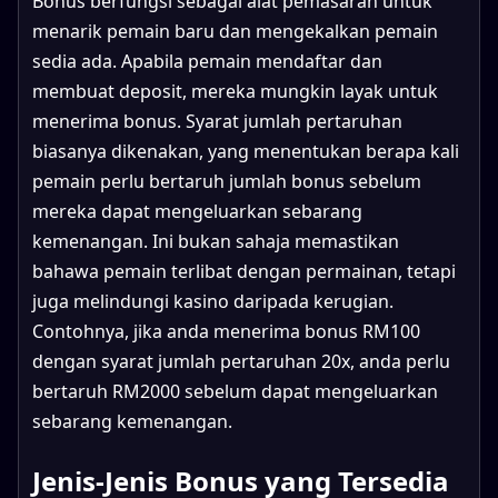
Bonus berfungsi sebagai alat pemasaran untuk
menarik pemain baru dan mengekalkan pemain
sedia ada. Apabila pemain mendaftar dan
membuat deposit, mereka mungkin layak untuk
menerima bonus. Syarat jumlah pertaruhan
biasanya dikenakan, yang menentukan berapa kali
pemain perlu bertaruh jumlah bonus sebelum
mereka dapat mengeluarkan sebarang
kemenangan. Ini bukan sahaja memastikan
bahawa pemain terlibat dengan permainan, tetapi
juga melindungi kasino daripada kerugian.
Contohnya, jika anda menerima bonus RM100
dengan syarat jumlah pertaruhan 20x, anda perlu
bertaruh RM2000 sebelum dapat mengeluarkan
sebarang kemenangan.
Jenis-Jenis Bonus yang Tersedia