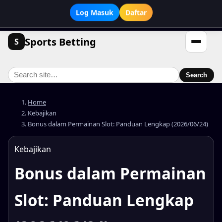
Log Masuk
Daftar
Sports Betting
S
Search
Search
Home
Kebajikan
Bonus dalam Permainan Slot: Panduan Lengkap (2026/06/24)
Kebajikan
Bonus dalam Permainan
Slot: Panduan Lengkap