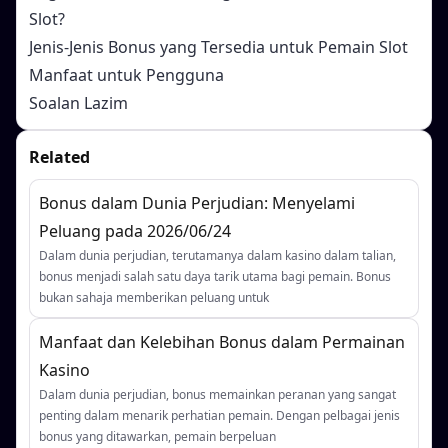
Slot?
Jenis-Jenis Bonus yang Tersedia untuk Pemain Slot
Manfaat untuk Pengguna
Soalan Lazim
Related
Bonus dalam Dunia Perjudian: Menyelami
Peluang pada 2026/06/24
Dalam dunia perjudian, terutamanya dalam kasino dalam talian,
bonus menjadi salah satu daya tarik utama bagi pemain. Bonus
bukan sahaja memberikan peluang untuk
Manfaat dan Kelebihan Bonus dalam Permainan
Kasino
Dalam dunia perjudian, bonus memainkan peranan yang sangat
penting dalam menarik perhatian pemain. Dengan pelbagai jenis
bonus yang ditawarkan, pemain berpeluan