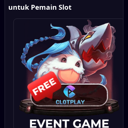
untuk Pemain Slot