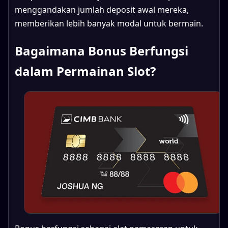
menggandakan jumlah deposit awal mereka,
memberikan lebih banyak modal untuk bermain.
Bagaimana Bonus Berfungsi
dalam Permainan Slot?