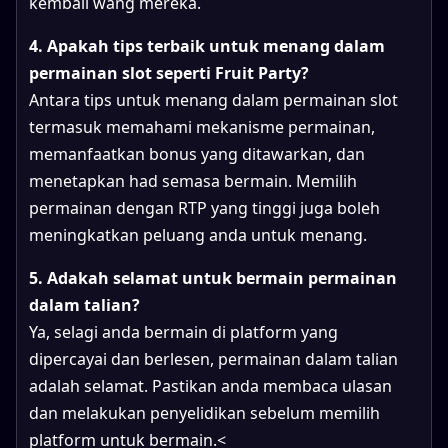
kembali wang mereka.
4. Apakah tips terbaik untuk menang dalam
permainan slot seperti Fruit Party?
Antara tips untuk menang dalam permainan slot
termasuk memahami mekanisme permainan,
memanfaatkan bonus yang ditawarkan, dan
menetapkan had semasa bermain. Memilih
permainan dengan RTP yang tinggi juga boleh
meningkatkan peluang anda untuk menang.
5. Adakah selamat untuk bermain permainan
dalam talian?
Ya, selagi anda bermain di platform yang
dipercayai dan berlesen, permainan dalam talian
adalah selamat. Pastikan anda membaca ulasan
dan melakukan penyelidikan sebelum memilih
platform untuk bermain.<