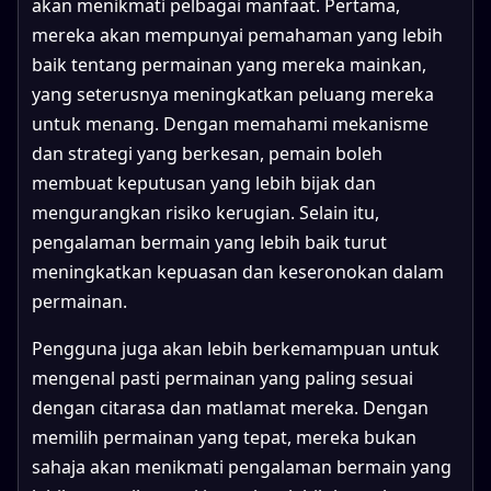
akan menikmati pelbagai manfaat. Pertama,
mereka akan mempunyai pemahaman yang lebih
baik tentang permainan yang mereka mainkan,
yang seterusnya meningkatkan peluang mereka
untuk menang. Dengan memahami mekanisme
dan strategi yang berkesan, pemain boleh
membuat keputusan yang lebih bijak dan
mengurangkan risiko kerugian. Selain itu,
pengalaman bermain yang lebih baik turut
meningkatkan kepuasan dan keseronokan dalam
permainan.
Pengguna juga akan lebih berkemampuan untuk
mengenal pasti permainan yang paling sesuai
dengan citarasa dan matlamat mereka. Dengan
memilih permainan yang tepat, mereka bukan
sahaja akan menikmati pengalaman bermain yang