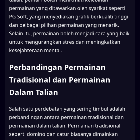
permainan yang ditawarkan oleh syarikat seperti
PG Soft, yang menyediakan grafik berkualiti tinggi
dan pelbagai pilihan permainan yang menarik.
Selain itu, permainan boleh menjadi cara yang baik
untuk mengurangkan stres dan meningkatkan
kesejahteraan mental.
Perbandingan Permainan
Tradisional dan Permainan
Dalam Talian
Salah satu perdebatan yang sering timbul adalah
perbandingan antara permainan tradisional dan
permainan dalam talian. Permainan tradisional
seperti domino dan catur biasanya dimainkan