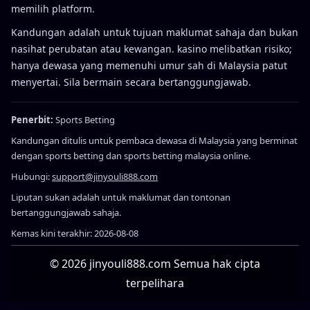
memilih platform.
Kandungan adalah untuk tujuan maklumat sahaja dan bukan
nasihat perubatan atau kewangan. kasino melibatkan risiko;
hanya dewasa yang memenuhi umur sah di Malaysia patut
menyertai. Sila bermain secara bertanggungjawab.
Penerbit:
Sports Betting
Kandungan ditulis untuk pembaca dewasa di Malaysia yang berminat
dengan sports betting dan sports betting malaysia online.
Hubungi:
support@jinyouli888.com
Liputan sukan adalah untuk maklumat dan tontonan
bertanggungjawab sahaja.
Kemas kini terakhir: 2026-08-08
© 2026 jinyouli888.com Semua hak cipta
terpelihara