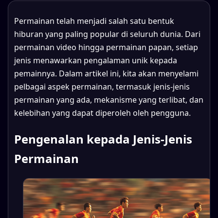
Permainan telah menjadi salah satu bentuk
hiburan yang paling popular di seluruh dunia. Dari
permainan video hingga permainan papan, setiap
jenis menawarkan pengalaman unik kepada
pemainnya. Dalam artikel ini, kita akan menyelami
pelbagai aspek permainan, termasuk jenis-jenis
permainan yang ada, mekanisme yang terlibat, dan
kelebihan yang dapat diperoleh oleh pengguna.
Pengenalan kepada Jenis-Jenis
Permainan