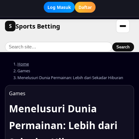
Log Masuk
Daftar
Sports Betting
S
Search
Search
Home
Games
Menelusuri Dunia Permainan: Lebih dari Sekadar Hiburan
Games
Menelusuri Dunia
Permainan: Lebih dari