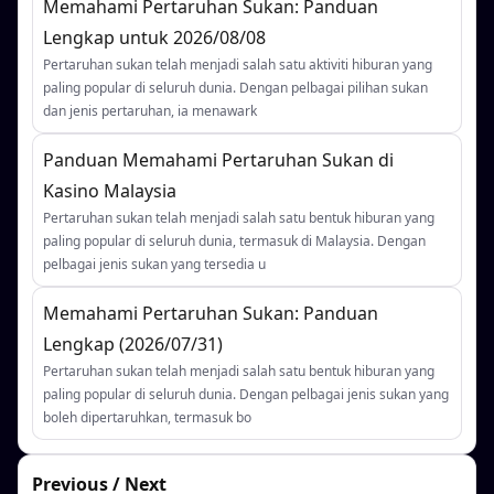
Memahami Pertaruhan Sukan: Panduan
Lengkap untuk 2026/08/08
Pertaruhan sukan telah menjadi salah satu aktiviti hiburan yang
paling popular di seluruh dunia. Dengan pelbagai pilihan sukan
dan jenis pertaruhan, ia menawark
Panduan Memahami Pertaruhan Sukan di
Kasino Malaysia
Pertaruhan sukan telah menjadi salah satu bentuk hiburan yang
paling popular di seluruh dunia, termasuk di Malaysia. Dengan
pelbagai jenis sukan yang tersedia u
Memahami Pertaruhan Sukan: Panduan
Lengkap (2026/07/31)
Pertaruhan sukan telah menjadi salah satu bentuk hiburan yang
paling popular di seluruh dunia. Dengan pelbagai jenis sukan yang
boleh dipertaruhkan, termasuk bo
Previous / Next