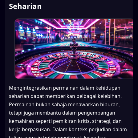
Seharian
Mengintegrasikan permainan dalam kehidupan
seharian dapat memberikan pelbagai kelebihan.
Permainan bukan sahaja menawarkan hiburan,
tetapi juga membantu dalam pengembangan
kemahiran seperti pemikiran kritis, strategi, dan
kerja berpasukan. Dalam konteks perjudian dalam
talian, pemain boleh menikmati kelebihan