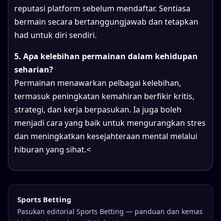
reputasi platform sebelum mendaftar. Sentiasa
bermain secara bertanggungjawab dan tetapkan
had untuk diri sendiri.
5. Apa kelebihan permainan dalam kehidupan
seharian?
Permainan menawarkan pelbagai kelebihan,
termasuk peningkatan kemahiran berfikir kritis,
strategi, dan kerja berpasukan. Ia juga boleh
menjadi cara yang baik untuk mengurangkan stres
dan meningkatkan kesejahteraan mental melalui
hiburan yang sihat.<
Sports Betting
Pasukan editorial Sports Betting — panduan dan kemas