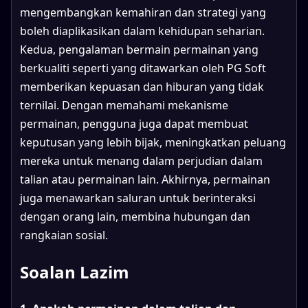
mengembangkan kemahiran dan strategi yang
boleh diaplikasikan dalam kehidupan seharian.
Kedua, pengalaman bermain permainan yang
berkualiti seperti yang ditawarkan oleh PG Soft
memberikan kepuasan dan hiburan yang tidak
ternilai. Dengan memahami mekanisme
permainan, pengguna juga dapat membuat
keputusan yang lebih bijak, meningkatkan peluang
mereka untuk menang dalam perjudian dalam
talian atau permainan lain. Akhirnya, permainan
juga menawarkan saluran untuk berinteraksi
dengan orang lain, membina hubungan dan
rangkaian sosial.
Soalan Lazim