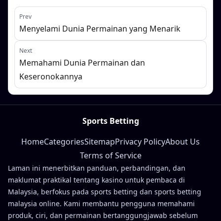
Prev
Menyelami Dunia Permainan yang Menarik
Next
Memahami Dunia Permainan dan
Keseronokannya
Sports Betting
Home
Categories
Sitemap
Privacy Policy
About Us
Terms of Service
Laman ini menerbitkan panduan, perbandingan, dan
maklumat praktikal tentang kasino untuk pembaca di
Malaysia, berfokus pada sports betting dan sports betting
malaysia online. Kami membantu pengguna memahami
produk, ciri, dan permainan bertanggungjawab sebelum